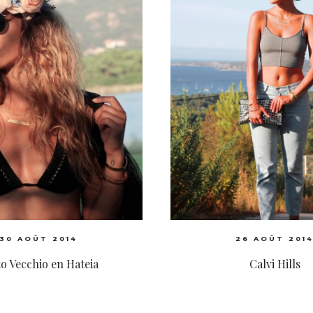
30 AOÛT 2014
26 AOÛT 201
o Vecchio en Hateia
Calvi Hills