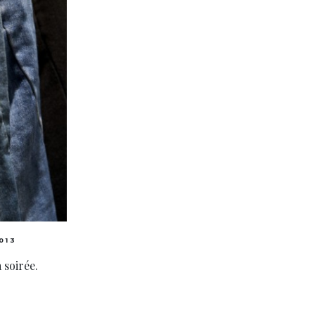
013
 soirée.