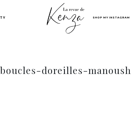
SHOP MY INSTAGRAM
TY
boucles-doreilles-manous