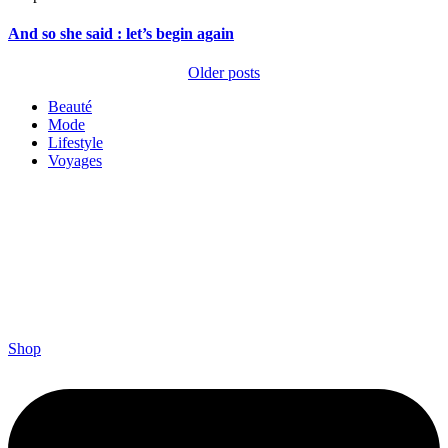
And so she said : let’s begin again
Older posts
Beauté
Mode
Lifestyle
Voyages
Shop