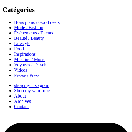
Catégories
Bons plans / Good deals
Mode / Fashion
Événements / Events
Beauté / Beauty
Lifestyle
Food
Inspirations
Musique / Music
Voyages / Travels
Videos
Presse / Press
shop my instagram
Shop my wardrobe
About
Archives
Contact