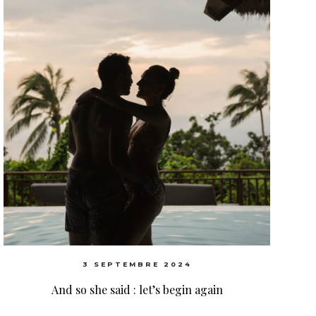
3 SEPTEMBRE 2024
And so she said : let’s begin again