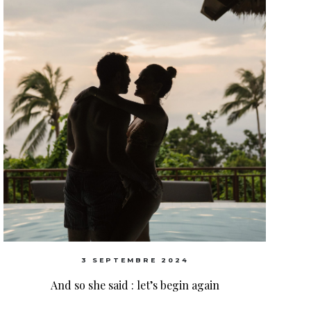
3 SEPTEMBRE 2024
And so she said : let’s begin again