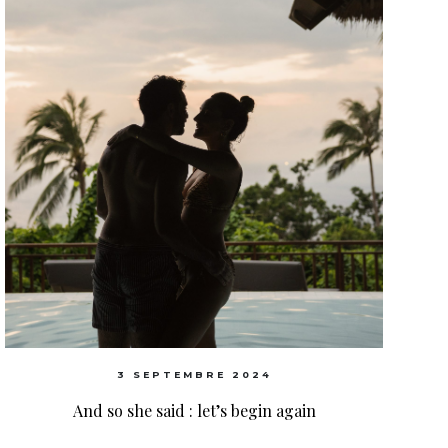
3 SEPTEMBRE 2024
And so she said : let’s begin again