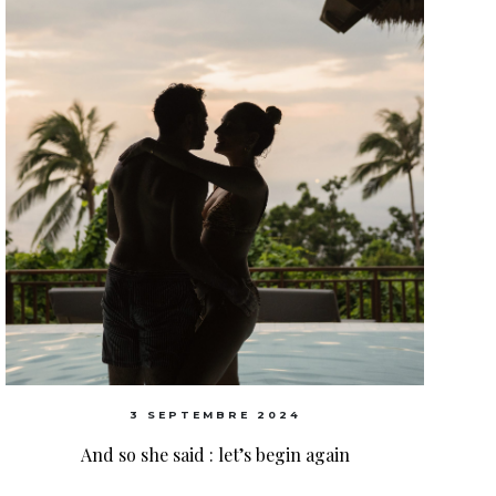
3 SEPTEMBRE 2024
And so she said : let’s begin again