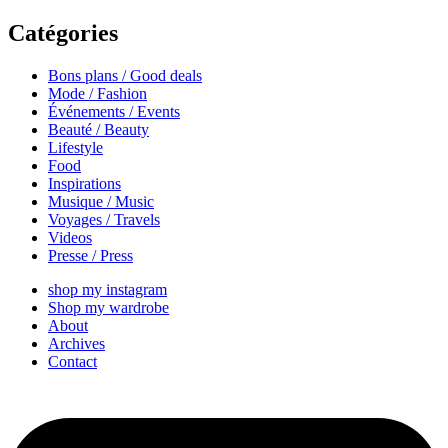
Catégories
Bons plans / Good deals
Mode / Fashion
Événements / Events
Beauté / Beauty
Lifestyle
Food
Inspirations
Musique / Music
Voyages / Travels
Videos
Presse / Press
shop my instagram
Shop my wardrobe
About
Archives
Contact