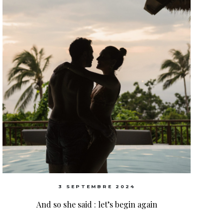
3 SEPTEMBRE 2024
And so she said : let’s begin again