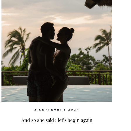
3 SEPTEMBRE 2024
And so she said : let’s begin again