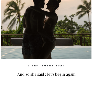
3 SEPTEMBRE 2024
And so she said : let’s begin again