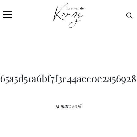
65a5d51a6bf7f3c44aec0e2a56928
14 mars 2018