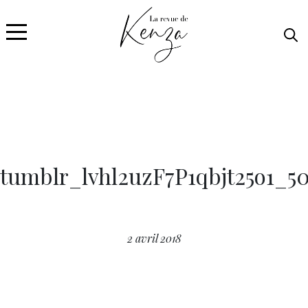
tumblr_lvhl2uzF7P1qbjt25o1_5
2 avril 2018