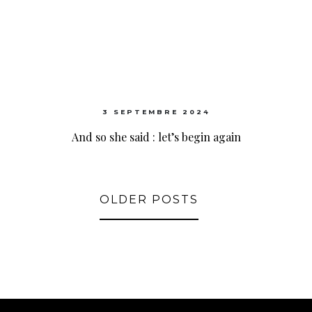
3 SEPTEMBRE 2024
And so she said : let’s begin again
OLDER POSTS